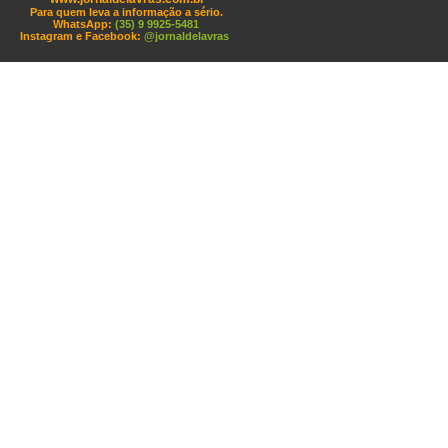
Para quem leva a informação a sério.
WhatsApp:
(35) 9 9925-5481
Instagram e Facebook:
@jornaldelavras