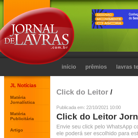
início
prêmios
lavras 
JL Notícias
Click do Leitor
/
Matéria
Jornalística
Publicada em: 22/10/2021 10:00
Matéria
Click do Leitor Jorn
Publicitária
Envie seu click pelo WhatsApp c
Artigo
ele poderá ser escolhido para est