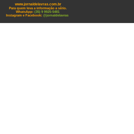
www.jornaldelavras.com.br
Para quem leva a informação a sério.
WhatsApp:
(35) 9 9925-5481
Instagram e Facebook:
@jornaldelavras