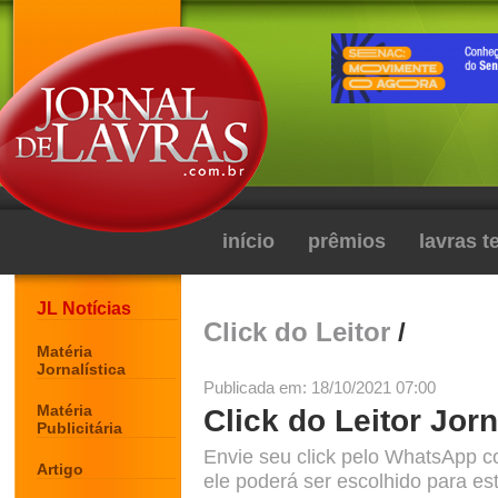
início
prêmios
lavras 
JL Notícias
Click do Leitor
/
Matéria
Jornalística
Publicada em: 18/10/2021 07:00
Matéria
Click do Leitor Jorn
Publicitária
Envie seu click pelo WhatsApp c
Artigo
ele poderá ser escolhido para est