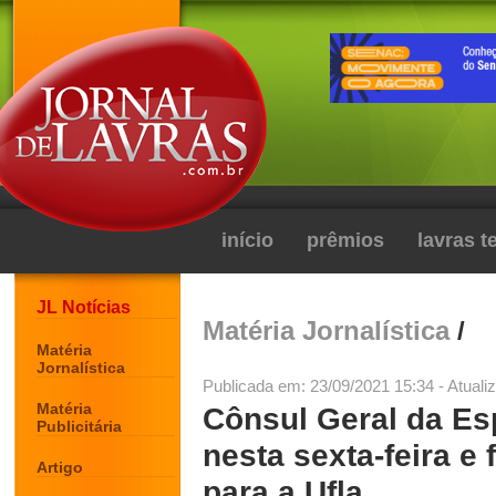
início
prêmios
lavras 
JL Notícias
Matéria Jornalística
/
Matéria
Jornalística
Publicada em: 23/09/2021 15:34 - Atuali
Matéria
Cônsul Geral da Es
Publicitária
nesta sexta-feira e
Artigo
para a Ufla