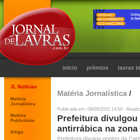
início
prêmios
lavras 
JL Notícias
Matéria Jornalística
/
Matéria
Jornalística
Publicada em: 08/09/2021 14:50 - Atuali
Matéria
Prefeitura divulgou
Publicitária
antirrábica na zona
Artigo
Prefeitura divulga pontos da Ca