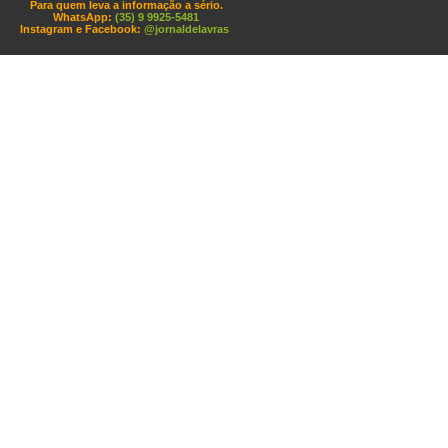
Para quem leva a informação a sério.
WhatsApp:
(35) 9 9925-5481
Instagram e Facebook:
@jornaldelavras