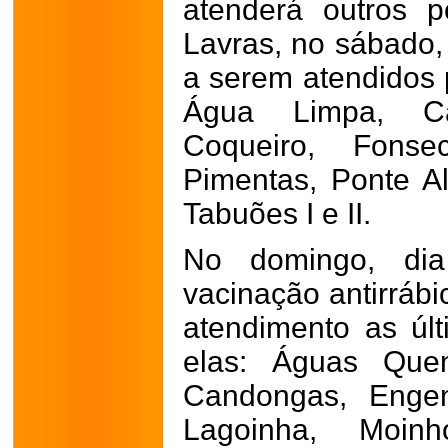
atenderá outros 
Lavras, no sábado, 
a serem atendidos 
Água Limpa, Ca
Coqueiro, Fonsec
Pimentas, Ponte A
Tabuões I e II.
No domingo, di
vacinação antirrábi
atendimento as últ
elas: Águas Quen
Candongas, Engen
Lagoinha, Moin