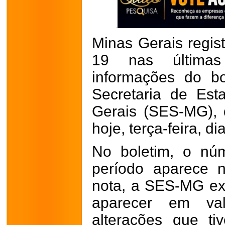
Minas Gerais regis
19 nas última
informações do bo
Secretaria de Es
Gerais (SES-MG),
hoje, terça-feira, dia
No boletim, o nú
período aparece 
nota, a SES-MG exp
aparecer em valo
alterações que ti