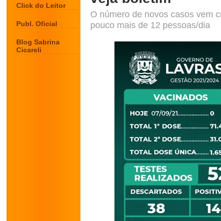
Click do Leitor
O número de novos casos vem cr
Publ. Oficial
pouco mais de 12 pessoas/dia
Blog Sabrina
Cicareli