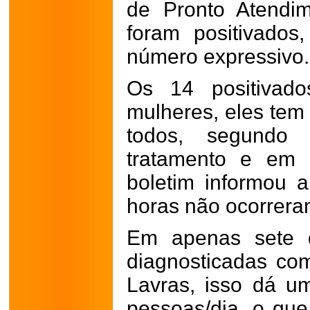
de Pronto Atendi
foram positivado
número expressivo.
Os 14 positiva
mulheres, eles tem 
todos, segundo
tratamento e em i
boletim informou 
horas não ocorrera
Em apenas sete d
diagnosticadas co
Lavras, isso dá 
pessoas/dia, o que