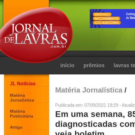
início
prêmios
lavras 
JL Notícias
Matéria Jornalística
/
Matéria
Jornalística
Publicada em: 07/09/2021 19:29 - Atuali
Matéria
Em uma semana, 85
Publicitária
diagnosticadas com
Artigo
veja boletim