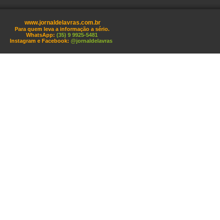
www.jornaldelavras.com.br
Para quem leva a informação a sério.
WhatsApp:
(35) 9 9925-5481
Instagram e Facebook:
@jornaldelavras