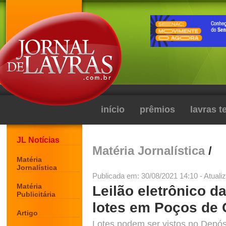
início
prêmios
lavras 
JL Notícias
Matéria Jornalística
/
Matéria
Jornalística
Publicada em: 30/08/2021 14:10 - Atuali
Matéria
Leilão eletrônico d
Publicitária
lotes em Poços de 
Artigo
Lotes podem ser vistos no Depó