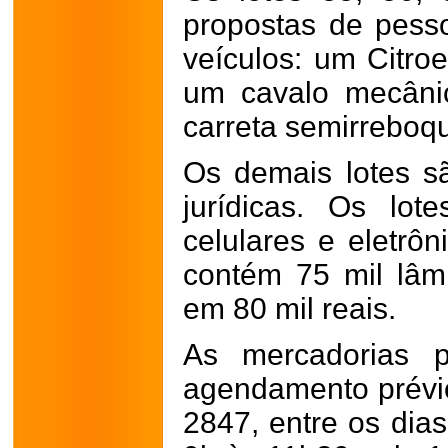
propostas de pess
veículos: um Citro
um cavalo mecâni
carreta semirreboq
Os demais lotes sã
jurídicas. Os lo
celulares e eletrôn
contém 75 mil lâ
em 80 mil reais.
As mercadorias p
agendamento prévio
2847, entre os dia