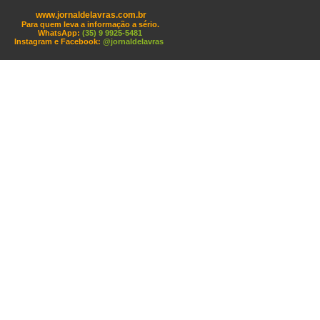
www.jornaldelavras.com.br
Para quem leva a informação a sério.
WhatsApp:
(35) 9 9925-5481
Instagram e Facebook:
@jornaldelavras