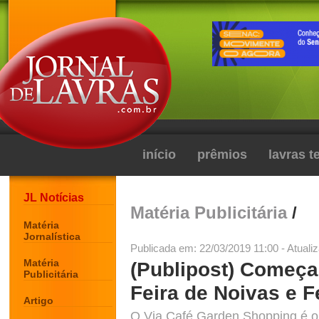
início
prêmios
lavras 
JL Notícias
Matéria Publicitária
/
Matéria
Jornalística
Publicada em: 22/03/2019 11:00 - Atuali
Matéria
(Publipost) Começa 
Publicitária
Feira de Noivas e F
Artigo
O Via Café Garden Shopping é o l