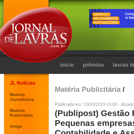
início
prêmios
lavras 
JL Notícias
Matéria Publicitária
/
Matéria
Jornalística
Publicada em: 13/03/2019 10:00 - Atuali
Matéria
(Publipost) Gestão 
Publicitária
Pequenas empresa
Artigo
Contabilidade e As