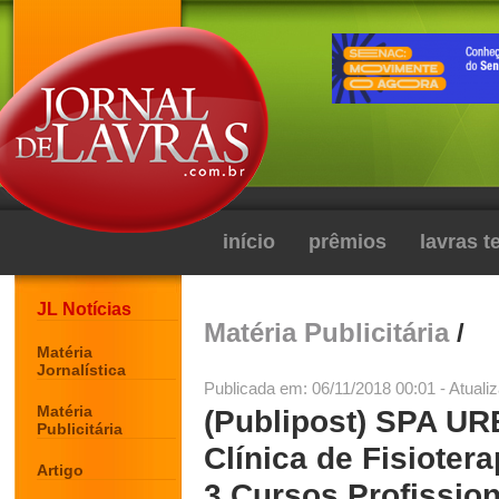
início
prêmios
lavras 
JL Notícias
Matéria Publicitária
/
Matéria
Jornalística
Publicada em: 06/11/2018 00:01 - Atuali
Matéria
(Publipost) SPA UR
Publicitária
Clínica de Fisioter
Artigo
3 Cursos Profission