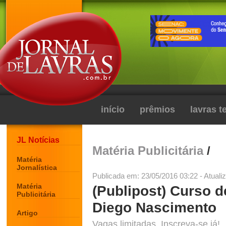
início
prêmios
lavras 
JL Notícias
Matéria Publicitária
/
Matéria
Jornalística
Publicada em: 23/05/2016 03:22 - Atuali
Matéria
(Publipost) Curso d
Publicitária
Diego Nascimento
Artigo
Vagas limitadas. Inscreva-se já!